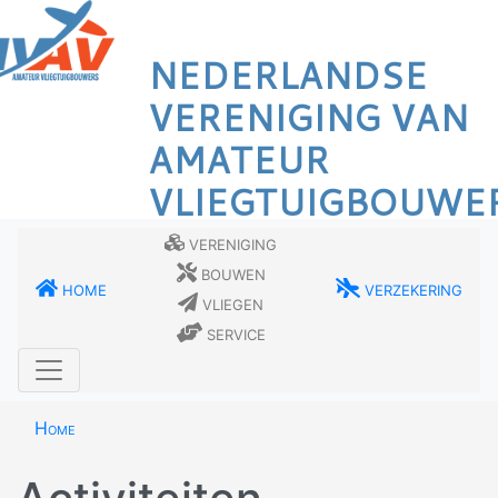
Overslaan
en
NEDERLANDSE
naar
de
VERENIGING VAN
inhoud
AMATEUR
gaan
VLIEGTUIGBOUWE
Vereniging
Bouwen
Home
Verzekering
Vliegen
Service
Home