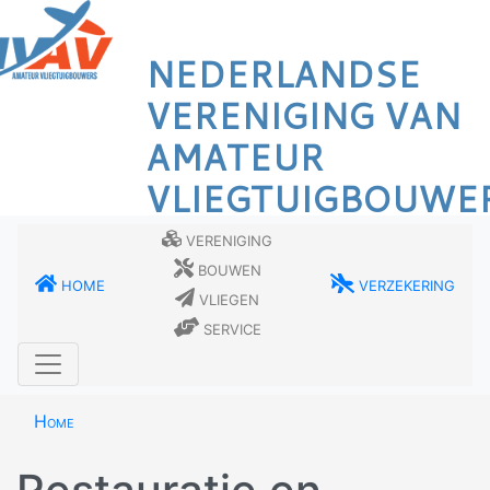
Overslaan
en
NEDERLANDSE
naar
de
VERENIGING VAN
inhoud
AMATEUR
gaan
VLIEGTUIGBOUWE
Vereniging
Bouwen
Home
Verzekering
Vliegen
Service
Home