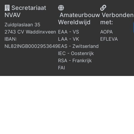
Secretariaat
NVAV
Amateurbouw
V
erbonden
Wereldwijd
met:
Zuidplaslaan 35
2743 CV Waddinxveen
EAA - VS
AOPA
IBAN:
LAA - VK
EFLEVA
NL82INGB0002953649
EAS - Zwitserland
IEC - Oostenrijk
RSA - Frankrijk
FAI