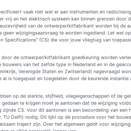
specificeert vaak niet wat er aan instrumenten en radio/na
r vrij en het elektrisch systeem kan binnen grenzen door
euzevrijheid van de ontwerper/kitfabrikant worden bij de 
s geen wijzigingsaanvraag te worden ingediend. Let wel o
n Specifications" (CS) die voor jouw vliegtuig van toepassi
t door de ontwerper/kitfabrikant goedkeuring worden verlee
e bouwers van het zelfde type in Nederland en in de geacce
oninkrijk, Verenigde Staten en Zwitserland) nagevraagd word
 al is toegepast en toegelaten door de keurende instantie 
ben op de sterkte, stijfheid, vliegeigenschappen of de ge
 gedaan te krijgen moet je aantonen dat de wijziging voldo
ng zijnde CS. Voor dit aantonen is een beoordeling van ee
. TU Delft) nodig. Dit lijkt op de procedure voor het bouw
eizaam traject zijn. Over het algemeen geldt voor wijzigin