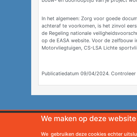
bouw- en doorlooptijd van je project word
In het algemeen: Zorg voor goede docume
achteraf te voorkomen, is het zinvol ee
de Regeling nationale veiligheidsvoorsch
op de EASA website. Voor de zelfbouw i
Motorvliegtuigen, CS-LSA Lichte sportvli
Publicatiedatum 09/04/2024. Controleer a
We maken op deze website 
Secretariaat NVAV
Amat
Zuidplaslaan 35
EAA - VS
We gebruiken deze cookies echter uitslu