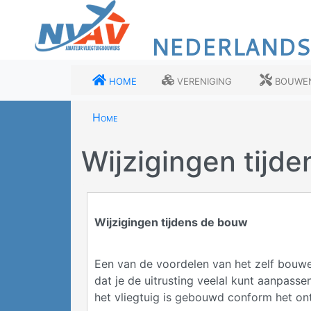
Overslaan
en
NEDERLANDS
naar
de
inhoud
Home
Vereniging
Bouwe
gaan
Home
Wijzigingen tijd
Wijzigingen tijdens de bouw
Een van de voordelen van het zelf bouwen
dat je de uitrusting veelal kunt aanpass
het vliegtuig is gebouwd conform het on