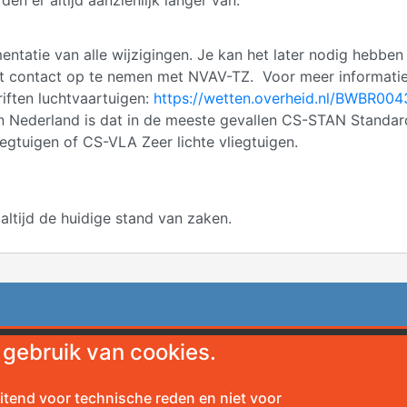
en er altijd aanzienlijk langer van.
ntatie van alle wijzigingen. Je kan het later nodig hebben
rst contact op te nemen met NVAV-TZ. Voor meer informati
riften luchtvaartuigen:
https://wetten.overheid.nl/BWBR00
n Nederland is dat in de meeste gevallen CS-STAN Standar
egtuigen of CS-VLA Zeer lichte vliegtuigen.
ltijd de huidige stand van zaken.
gebruik van cookies.
eurbouw Wereldwijd
V
erbonden met:
AOPA
itend voor technische reden en niet voor