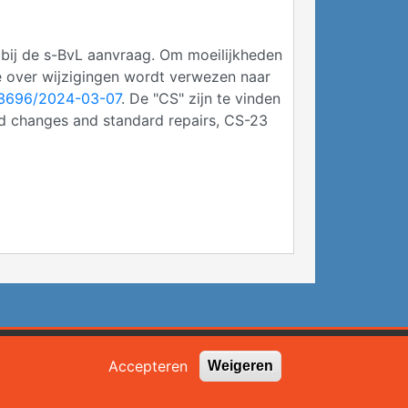
 bij de s-BvL aanvraag. Om moeilijkheden
e over wijzigingen wordt verwezen naar
43696/2024-03-07
. De "CS" zijn te vinden
d changes and standard repairs, CS-23
Zoekveld
Accepteren
Weigeren