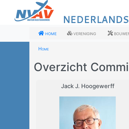
Overslaan
en
NEDERLANDS
naar
de
inhoud
Home
Vereniging
Bouwe
gaan
Home
Overzicht Commi
Jack J. Hoogewerff