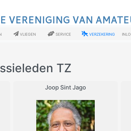
E VERENIGING VAN AMATE
n
Vliegen
Service
Verzekering
Inl
ssieleden TZ
Joop Sint Jago