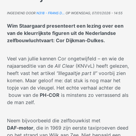
Ingediend door
N318 - Frans D…
op
woensdag, 07/01/2026 - 14:55
Wim Staargaard presenteert een lezing over een
van de kleurrijkste figuren uit de Nederlandse
zelfbouwluchtvaart: Cor Dijkman‑Dulkes.
Veel van jullie kennen Cor ongetwijfeld – en wie de
najaarseditie van de
All Clear
(KNVvL) heeft gelezen,
heeft vast het artikel
“Illegaaltje part II”
voorbij zien
komen. Maar geloof me: dat stuk is nog maar het
topje van de vleugel. Het echte verhaal achter de
bouw van de
PH‑COR
is minstens zo verrassend als
de man zelf.
Neem bijvoorbeeld die zelfbouwkist met
DAF‑motor
, die in 1969 zijn eerste taxiproeven deed
op het strand van Wijk aan Zee. Niet bepaald een