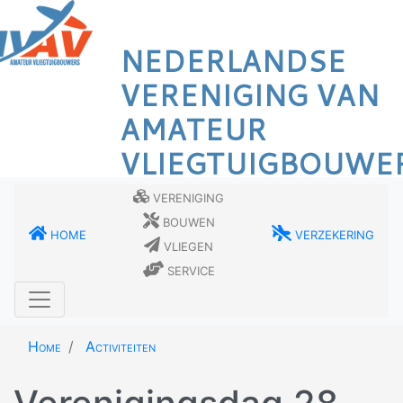
Overslaan
en
NEDERLANDSE
naar
de
VERENIGING VAN
inhoud
AMATEUR
gaan
VLIEGTUIGBOUWE
Vereniging
Bouwen
Home
Verzekering
Vliegen
Service
Home
Activiteiten