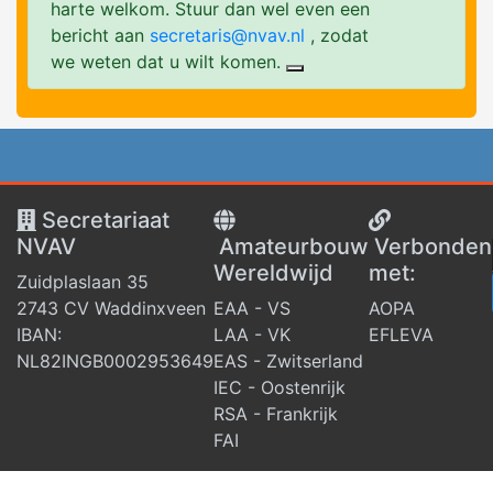
harte welkom. Stuur dan wel even een
bericht aan
secretaris@nvav.nl
, zodat
we weten dat u wilt komen.
Secretariaat
NVAV
Amateurbouw
V
erbonden
Wereldwijd
met:
Zuidplaslaan 35
2743 CV Waddinxveen
EAA - VS
AOPA
IBAN:
LAA - VK
EFLEVA
NL82INGB0002953649
EAS - Zwitserland
IEC - Oostenrijk
RSA - Frankrijk
FAI